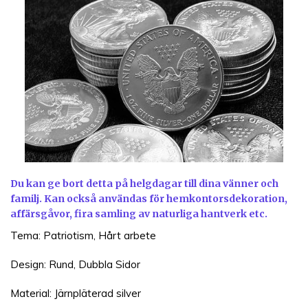
Du kan ge bort detta på helgdagar till dina vänner och
familj. Kan också användas för hemkontorsdekoration,
affärsgåvor, fira samling av naturliga hantverk etc.
Tema: Patriotism, Hårt arbete
Design: Rund, Dubbla Sidor
Material: Järnpläterad silver