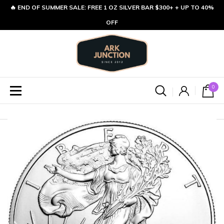
🔥 END OF SUMMER SALE: FREE 1 OZ SILVER BAR $300+ + UP TO 40%
OFF
0