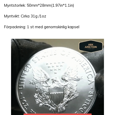
Γ
Myntstorlek: 50mm*28mm(1.97in*1.1in)
Myntvikt: Cirka 31g /1oz
Förpackning: 1 st med genomskinlig kapsel