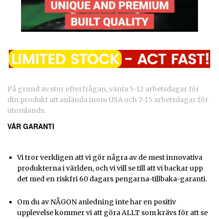
På grund av stor efterfrågan, vänta 5-12 arbetsdagar för
din produkt att anlända inom USA och 7-15 arbetsdagar för
utomlands.
VÅR GARANTI
Vi tror verkligen att vi gör några av de mest innovativa
produkterna i världen, och vi vill se till att vi backar upp
det med en riskfri 60 dagars pengarna-tillbaka-garanti.
Om du av NÅGON anledning inte har en positiv
upplevelse kommer vi att göra ALLT som krävs för att se